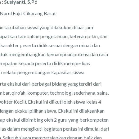
 : Susiyanti, S.Pd
urul Fajri Cikarang Barat
an tambahan siswa yang dilakukan diluar jam
dapatkan tambahan pengetahuan, keterampilan, dan
rakter peserta didik sesuai dengan minat dan
 untuk mengembangkan kemampuan potensi dan rasa
empatan kepada peserta didik memperluas
r melalui pengembangan kapasitas siswa.
erta ekskul dari berbagai bidang yang terdiri dari
ar, qiro’ah, komputer, technologi sederhana, sains,
ter Kecil). Ekskul ini diikuti oleh siswa kelas 4
dengan ekskul pilihan siswa. Ekskul ini dilaksankan
etiap ekskul dibimbing oleh 2 guru yang berkompeten
as dalam mengikuti kegiatan pentas ini dimulai dari
a. Seluruh siswa mempersiapkan dengan baik dan