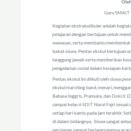
Oleh
Guru SMAIT N
Kegiatan ekstrakulikuler adalah kegiat
pelajaran dengan bertujuan untuk men
wawasan, serta membantu membentuk ka
bakat siswa. Pentas ekskul bertujuan
tanggung jawab serta memberikan kes
pengalaman sosial dalam kesiapan kari
Pentas ekskul ini diikuti oleh siswa pes
ekskul marching band, menari, menggamb
Bahasa Inggris, Pramuka, dan Dokcil (Dok
sampai kelas 6 SDIT Nurul Fajri sesuai 
setiap hari kamis pada jam terakhir. S
di dalam bidangnya. Siswa sangat antusi
persiapan sampai berlangsungnya acar