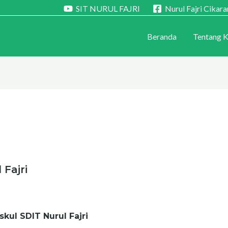
SIT NURUL FAJRI
Nurul Fajri Cikar
Beranda
Tentang 
Fajri
skul SDIT Nurul Fajri