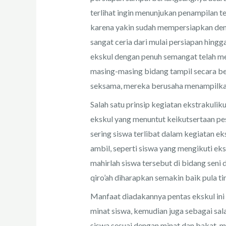
terlihat ingin menunjukan penampilan t
karena yakin sudah mempersiapkan dengan
sangat ceria dari mulai persiapan hin
ekskul dengan penuh semangat telah me
masing-masing bidang tampil secara be
seksama, mereka berusaha menampilkan
Salah satu prinsip kegiatan ekstrakuliku
ekskul yang menuntut keikutsertaan pe
sering siswa terlibat dalam kegiatan 
ambil, seperti siswa yang mengikuti 
mahirlah siswa tersebut di bidang seni
qiro’ah diharapkan semakin baik pula tin
Manfaat diadakannya pentas ekskul ini
minat siswa, kemudian juga sebagai sa
siswa sesuai dengan minat dan bakat, m