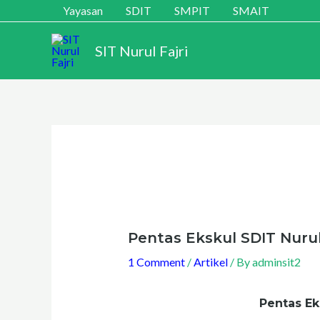
Skip
Yayasan
SDIT
SMPIT
SMAIT
to
SIT Nurul Fajri
content
Pentas Ekskul SDIT Nurul 
1 Comment
/
Artikel
/ By
adminsit2
Pentas Ek