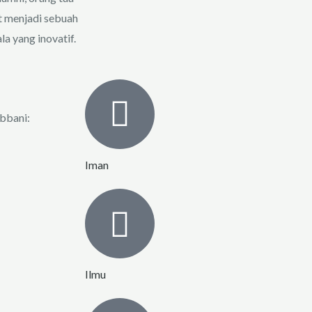
t menjadi sebuah
a yang inovatif.
abbani:
Iman
Ilmu