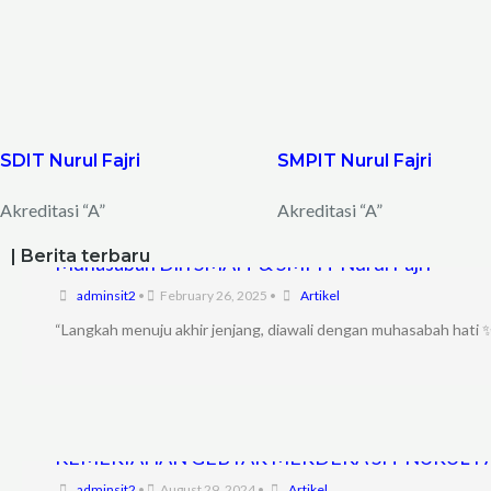
SDIT Nurul Fajri
SMPIT Nurul Fajri
Akreditasi “A”
Akreditasi “A”
| Berita terbaru
Muhasabah Diri SMAIT & SMPIT Nurul Fajri
adminsit2
•
February 26, 2025
•
Artikel
“Langkah menuju akhir jenjang, diawali dengan muhasabah hati ✨
KEMERIAHAN GEBYAR MERDEKA SIT NURUL F
adminsit2
•
August 29, 2024
•
Artikel