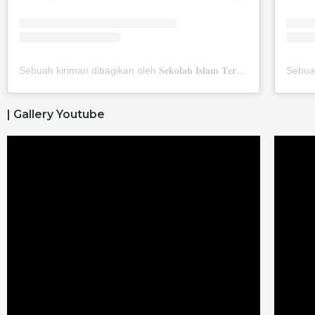
Sebuah kiriman dibagikan oleh 𝐒𝐞𝐤𝐨𝐥𝐚𝐡 𝐈𝐬𝐥𝐚𝐦 𝐓𝐞𝐫𝐩𝐚𝐝𝐮 𝐍𝐮𝐫𝐮𝐥 𝐅𝐚𝐣𝐫𝐢 (@sit_nurulfajri)
| Gallery Youtube