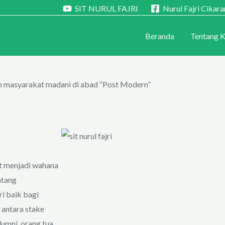
SIT NURUL FAJRI
Nurul Fajri Cikar
Beranda
Tentang 
 masyarakat madani di abad “Post Modern”
t menjadi wahana
ntang
i baik bagi
 antara stake
lumni, orang tua