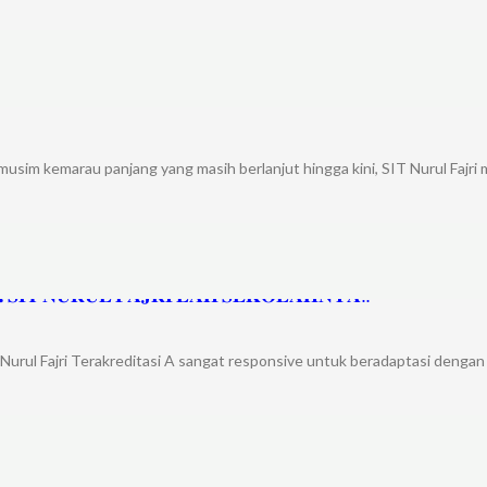
a
musim kemarau panjang yang masih berlanjut hingga kini, SIT Nurul Fajri
️𝐒𝐈𝐓 𝐍𝐔𝐑𝐔𝐋 𝐅𝐀𝐉𝐑𝐈 𝐋𝐀𝐇 𝐒𝐄𝐊𝐎𝐋𝐀𝐇𝐍𝐘𝐀‼️
ul Fajri Terakreditasi A sangat responsive untuk beradaptasi dengan