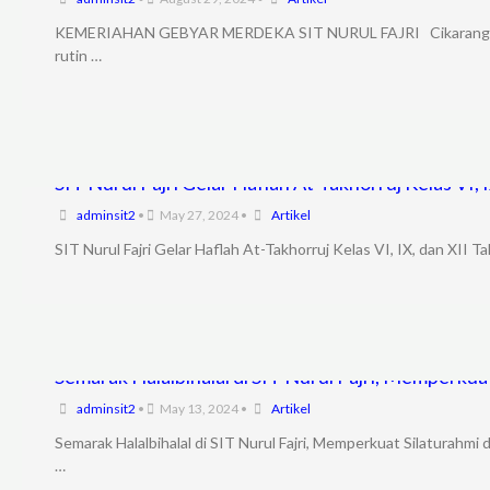
KEMERIAHAN GEBYAR MERDEKA SIT NURUL FAJRI Cikarang Barat,
rutin …
SIT Nurul Fajri Gelar Haflah At-Takhorruj Kelas VI,
adminsit2
•
May 27, 2024
•
Artikel
SIT Nurul Fajri Gelar Haflah At-Takhorruj Kelas VI, IX, dan XI
Semarak Halalbihalal di SIT Nurul Fajri, Memperkua
adminsit2
•
May 13, 2024
•
Artikel
Semarak Halalbihalal di SIT Nurul Fajri, Memperkuat Silaturahmi
…