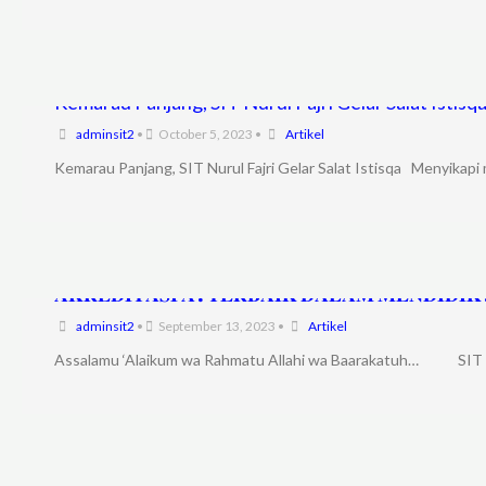
Kemarau Panjang, SIT Nurul Fajri Gelar Salat Istisq
adminsit2
•
October 5, 2023
•
Artikel
Kemarau Panjang, SIT Nurul Fajri Gelar Salat Istisqa Menyikapi 
𝐀𝐊𝐑𝐄𝐃𝐈𝐓𝐀𝐒𝐈 𝐀❓️𝐓𝐄𝐑𝐁𝐀𝐈𝐊 𝐃𝐀𝐋𝐀𝐌 𝐌𝐄𝐍𝐃𝐈𝐃𝐈𝐊❓
adminsit2
•
September 13, 2023
•
Artikel
Assalamu ‘Alaikum wa Rahmatu Allahi wa Baarakatuh… SIT Nur