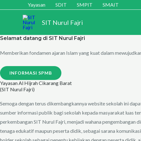
Skip
Yayasan
SDIT
SMPIT
SMAIT
to
SIT Nurul Fajri
content
Selamat datang di SIT Nurul Fajri
Memberikan fondamen ajaran Islam yang kuat dalam mewujudkan
INFORMASI SPMB
Yayasan Al Hijrah Cikarang Barat
(SIT Nurul Fajri)
Semoga dengan terus dikembangkannya website sekolah ini dapa
sumber informasi publik bagi sekolah kepada masyarakat luas te
perkembangan SIT Nurul Fajri, menjadi wahana pengembangan dir
tenaga edukatif maupun peserta didik, sebagai sarana komunikasi
holder sekolah sebagai penentu kebijakan dengan peserta didik, a