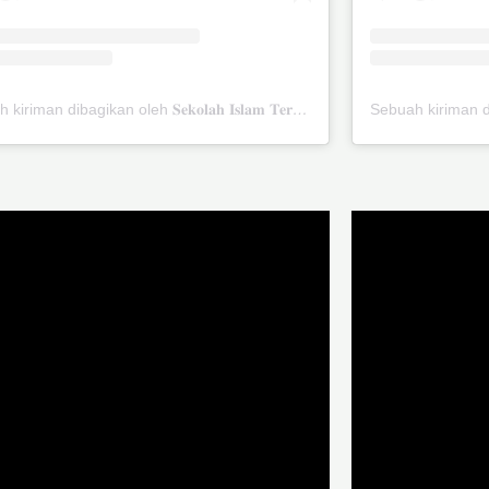
Sebuah kiriman dibagikan oleh 𝐒𝐞𝐤𝐨𝐥𝐚𝐡 𝐈𝐬𝐥𝐚𝐦 𝐓𝐞𝐫𝐩𝐚𝐝𝐮 𝐍𝐮𝐫𝐮𝐥 𝐅𝐚𝐣𝐫𝐢 (@sit_nurulfajri)