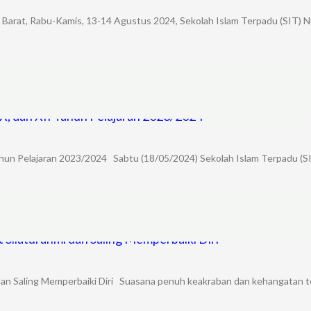
 Rabu-Kamis, 13-14 Agustus 2024, Sekolah Islam Terpadu (SIT) Nur
 IX, dan XII Tahun Pelajaran 2023/2024
I Tahun Pelajaran 2023/2024 Sabtu (18/05/2024) Sekolah Islam Terpadu (S
t Silaturahmi dan Saling Memperbaiki Diri
 dan Saling Memperbaiki Diri Suasana penuh keakraban dan kehangatan ter