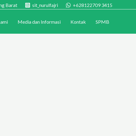
ang Barat
sit_nurulfajri
+628122709 3415
Kami
Media dan Informasi
Kontak
SPMB