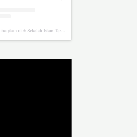
Sebuah kiriman dibagikan oleh 𝐒𝐞𝐤𝐨𝐥𝐚𝐡 𝐈𝐬𝐥𝐚𝐦 𝐓𝐞𝐫𝐩𝐚𝐝𝐮 𝐍𝐮𝐫𝐮𝐥 𝐅𝐚𝐣𝐫𝐢 (@sit_nurulfajri)