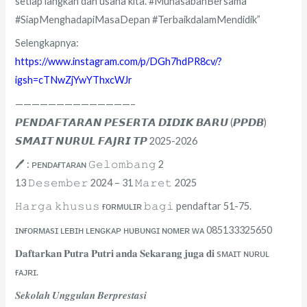
setiap langkah dan usaha kita. #MuhasabahBersama
#SiapMenghadapiMasaDepan #TerbaikdalamMendidik”
Selengkapnya:
https://www.instagram.com/p/DGh7hdPR8cv/?
igsh=cTNwZjYwYThxcWJr
——————————————–
𝙋𝙀𝙉𝘿𝘼𝙁𝙏𝘼𝙍𝘼𝙉 𝙋𝙀𝙎𝙀𝙍𝙏𝘼 𝘿𝙄𝘿𝙄𝙆 𝘽𝘼𝙍𝙐 (𝙋𝙋𝘿𝘽)
𝙎𝙈𝘼𝙄𝙏 𝙉𝙐𝙍𝙐𝙇 𝙁𝘼𝙅𝙍𝙄 𝙏𝙋 2025-2026
🖊️ : ᴘᴇɴᴅᴀғᴛᴀʀᴀɴ 𝙶𝚎𝚕𝚘𝚖𝚋𝚊𝚗𝚐 2
13 𝙳𝚎𝚜𝚎𝚖𝚋𝚎𝚛 2024 – 31 𝙼𝚊𝚛𝚎𝚝 2025
𝙷𝚊𝚛𝚐𝚊 𝚔𝚑𝚞𝚜𝚞𝚜 ғᴏʀᴍᴜʟɪʀ 𝚋𝚊𝚐𝚒 pendaftar 51-75.
ɪɴғᴏʀᴍᴀsɪ ʟᴇʙɪʜ ʟᴇɴɢᴋᴀᴘ ʜᴜʙᴜɴɢɪ ɴᴏᴍᴇʀ ᴡᴀ 085133325650
𝐃𝐚𝐟𝐭𝐚𝐫𝐤𝐚𝐧 𝐏𝐮𝐭𝐫𝐚 𝐏𝐮𝐭𝐫𝐢 𝐚𝐧𝐝𝐚 𝐒𝐞𝐤𝐚𝐫𝐚𝐧𝐠 𝐣𝐮𝐠𝐚 𝐝𝐢 sᴍᴀɪᴛ ɴᴜʀᴜʟ
ғᴀᴊʀɪ.
𝑺𝒆𝒌𝒐𝒍𝒂𝒉 𝑼𝒏𝒈𝒈𝒖𝒍𝒂𝒏 𝑩𝒆𝒓𝒑𝒓𝒆𝒔𝒕𝒂𝒔𝒊