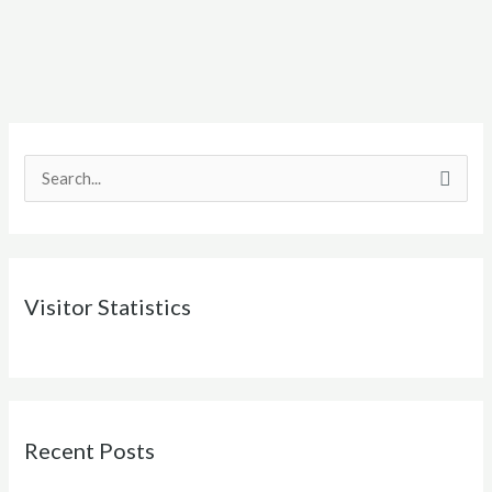
S
e
a
r
Visitor Statistics
c
h
f
o
r
Recent Posts
: