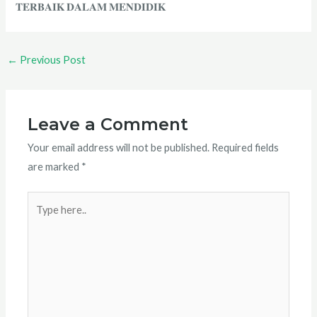
𝐓𝐄𝐑𝐁𝐀𝐈𝐊 𝐃𝐀𝐋𝐀𝐌 𝐌𝐄𝐍𝐃𝐈𝐃𝐈𝐊
←
Previous Post
Leave a Comment
Your email address will not be published.
Required fields
are marked
*
Type
here..