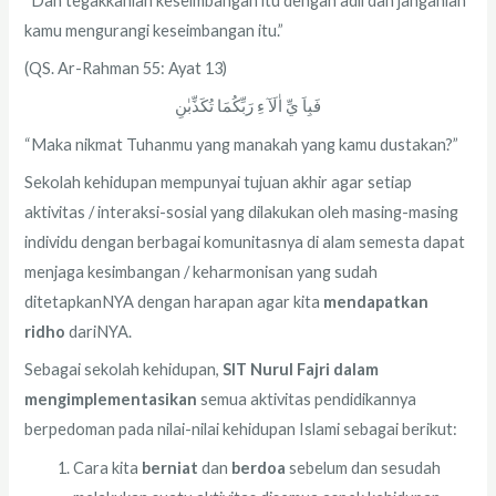
“Dan tegakkanlah keseimbangan itu dengan adil dan janganlah
kamu mengurangi keseimbangan itu.”
(QS. Ar-Rahman 55: Ayat 13)
فَبِاَ يِّ اٰلَآ ءِ رَبِّكُمَا تُكَذِّبٰنِ
“Maka nikmat Tuhanmu yang manakah yang kamu dustakan?”
Sekolah kehidupan mempunyai tujuan akhir agar setiap
aktivitas / interaksi-sosial yang dilakukan oleh masing-masing
individu dengan berbagai komunitasnya di alam semesta dapat
menjaga kesimbangan / keharmonisan yang sudah
ditetapkanNYA dengan harapan agar kita
mendapatkan
ridho
dariNYA.
Sebagai sekolah kehidupan,
SIT Nurul Fajri dalam
mengimplementasikan
semua aktivitas pendidikannya
berpedoman pada nilai-nilai kehidupan Islami sebagai berikut:
Cara kita
berniat
dan
berdoa
sebelum dan sesudah