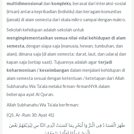
multidimensional
dan
kompleks
, berasal dari interaksi-sosial
(irisan) antara kepribadian (individu) dan beragam komunitas
(jamak) di alam semesta dari skala mikro sampai dengan makro.
Sekolah kehidupan adalah sekolah untuk
mengimplementasikan semua nilai-nilai kehidupan di alam
semesta,
dengan siapa saja (manusia, hewan, tumbuhan, dan
alam), dimana saja (di alam semesta: darat, laut, dan udara) dan
kapan saja (setiap saat). Tujuannya adalah agar
terjadi
keharmonisan
/ keseimbangan
dalam menjalani kehidupan di
alam semesta sesuai dengan ketentuan / ketetapan dari Allah
Subhanahu Wa Ta’ala melalui firman-firmanNYA dalam
beberapa ayat Al Quran.
Allah Subhanahu Wa Ta’ala berfirman:
(QS. Ar-Rum 30: Ayat 41)
ظَهَرَ الْفَسَا دُ فِى الْبَرِّ وَا لْبَحْرِ بِمَا كَسَبَتْ اَيْدِى النَّا سِ لِيُذِيْقَهُمْ بَعْضَ
الَّذِيْ عَمِلُوْا لَعَلَّهُمْ يَرْجِعُوْنَ