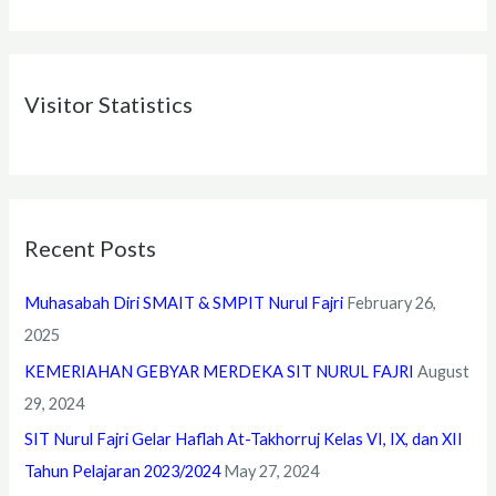
e
a
r
Visitor Statistics
c
h
f
o
r
Recent Posts
:
Muhasabah Diri SMAIT & SMPIT Nurul Fajri
February 26,
2025
KEMERIAHAN GEBYAR MERDEKA SIT NURUL FAJRI
August
29, 2024
SIT Nurul Fajri Gelar Haflah At-Takhorruj Kelas VI, IX, dan XII
Tahun Pelajaran 2023/2024
May 27, 2024