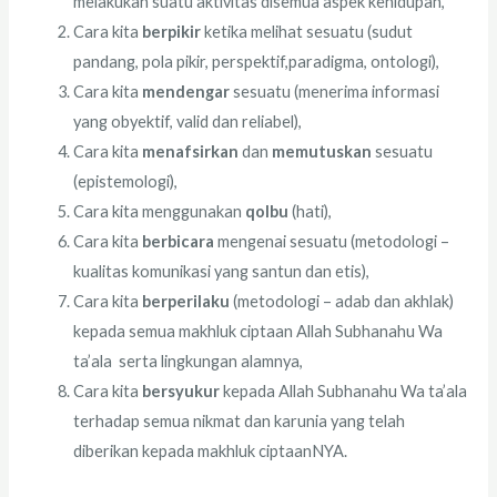
melakukan suatu aktivitas disemua aspek kehidupan,
Cara kita
berpikir
ketika melihat sesuatu (sudut
pandang, pola pikir, perspektif,paradigma, ontologi),
Cara kita
mendengar
sesuatu (menerima informasi
yang obyektif, valid dan reliabel),
Cara kita
menafsirkan
dan
memutuskan
sesuatu
(epistemologi),
Cara kita menggunakan
qolbu
(hati),
Cara kita
berbicara
mengenai sesuatu (metodologi –
kualitas komunikasi yang santun dan etis),
Cara kita
berperilaku
(metodologi – adab dan akhlak)
kepada semua makhluk ciptaan Allah Subhanahu Wa
ta’ala serta lingkungan alamnya,
Cara kita
bersyukur
kepada Allah Subhanahu Wa ta’ala
terhadap semua nikmat dan karunia yang telah
diberikan kepada makhluk ciptaanNYA.