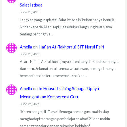
Salat Istisqa
June 25, 2025
Langkah yang inspiratif! Salat Istisqa ini bukan hanya bentuk
ikhtiar kepada Allah, tapi juga edukasi langsung buat siswa
tentang pentingnya…
Amelia
on
Haflah At-Takhorruj SIT Nurul Fajri
June 25, 2025
Acara Haflah At-Takhorruj-nya keren banget! Penuh semangat
dan haru. Selamat untuk semua wisudawan, semoga ilmunya
bermanfaat dan terus menebar kebaikan…
Amelia
on
In House Training Sebagai Upaya
Meningkatkan Kompetensi Guru
June 25, 2025
"Keren banget, IHT-nya! Semoga semua guru makin siap
menghadapi tantangan pembelajaran abad 21 dan makin
semangat ngajar dengan teknologi kekinian!