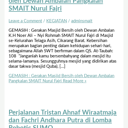
oleh Dewan Ambalan Pangkalan
SMAIT Nurul Fajri
Leave a Comment
/
KEGIATAN
/
adminsmait
GEMASIH : Gerakan Masjid Bersih oleh Dewan Ambalan
K.H Noer Ali – Nyi Rohmah SMAIT Nurul Fajri di Masjid
se-Kelurahan Telaga Asih, Cikarang Barat. Kebersihan
merupakan bagian penting dalam kehidupan sehari-hari,
sebagaimana Allah SWT berfirman dalam QS. At-Taubah:
108 “Janganlah kamu bersembahyang dalam mesjid itu
selama-lamanya. Sesungguhnya mesjid yang didirikan atas
dasar takwa (mesjid Quba), […]
GEMASIH : Gerakan Masjid Bersih oleh Dewan Ambalan
Pangkalan SMAIT Nurul Fajri
Read More »
Perjalanan Tristan Ahnaf Wiraatmaja
dan Fachri Andhara Putra di Lomba
Robotic SUMO