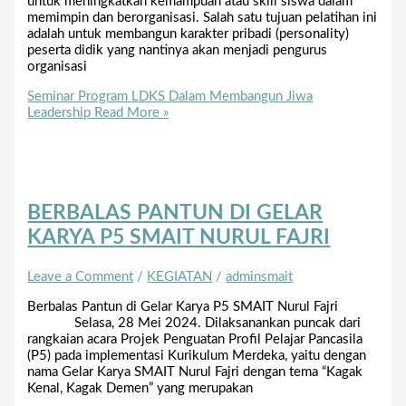
untuk meningkatkan kemampuan atau skill siswa dalam
memimpin dan berorganisasi. Salah satu tujuan pelatihan ini
adalah untuk membangun karakter pribadi (personality)
peserta didik yang nantinya akan menjadi pengurus
organisasi
Seminar Program LDKS Dalam Membangun Jiwa
Leadership
Read More »
BERBALAS PANTUN DI GELAR
KARYA P5 SMAIT NURUL FAJRI
Leave a Comment
/
KEGIATAN
/
adminsmait
Berbalas Pantun di Gelar Karya P5 SMAIT Nurul Fajri
Selasa, 28 Mei 2024. Dilaksanankan puncak dari
rangkaian acara Projek Penguatan Profil Pelajar Pancasila
(P5) pada implementasi Kurikulum Merdeka, yaitu dengan
nama Gelar Karya SMAIT Nurul Fajri dengan tema “Kagak
Kenal, Kagak Demen” yang merupakan