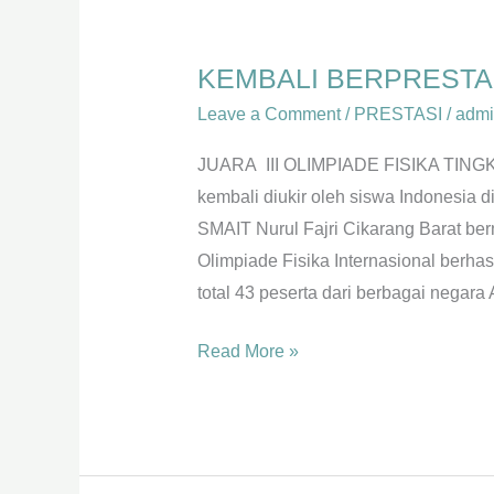
KEMBALI
BERPRESTASI
KEMBALI BERPRESTA
TINGKAT
INTERNASIONAL
Leave a Comment
/
PRESTASI
/
admi
JUARA III OLIMPIADE FISIKA TINGK
kembali diukir oleh siswa Indonesia di 
SMAIT Nurul Fajri Cikarang Barat b
Olimpiade Fisika Internasional berha
total 43 peserta dari berbagai negara 
Read More »