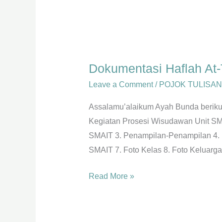
Dokumentasi
Haflah
Dokumentasi Haflah At-
At-
Takhorruj
Leave a Comment
/
POJOK TULISAN
2023
Assalamu’alaikum Ayah Bunda berikut 
Kegiatan Prosesi Wisudawan Unit S
SMAIT 3. Penampilan-Penampilan 4. Pe
SMAIT 7. Foto Kelas 8. Foto Keluarga
Read More »