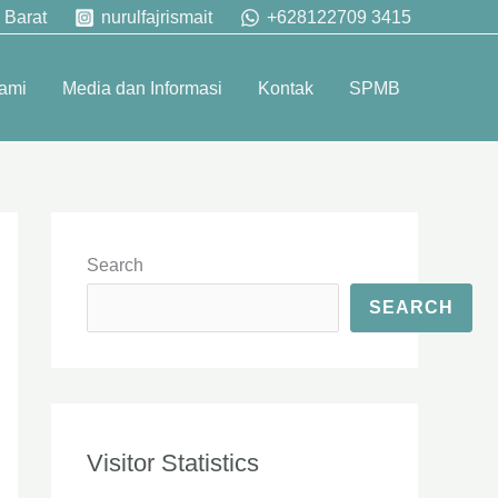
 Barat
nurulfajrismait
+628122709 3415
ami
Media dan Informasi
Kontak
SPMB
Search
SEARCH
Visitor Statistics