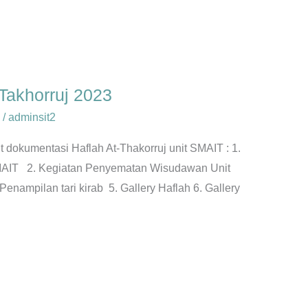
Takhorruj 2023
/
adminsit2
dokumentasi Haflah At-Thakorruj unit SMAIT : 1.
MAIT 2. Kegiatan Penyematan Wisudawan Unit
nampilan tari kirab 5. Gallery Haflah 6. Gallery