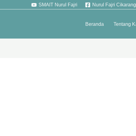
SMAIT Nurul Fajri
Nurul Fajri Cikarang
Beranda
Tentang K